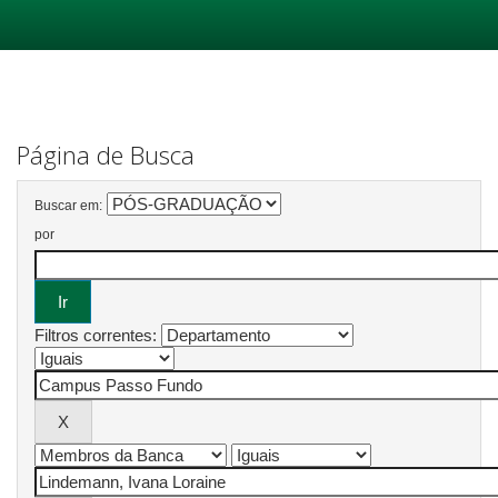
Skip
navigation
Página de Busca
Buscar em:
por
Filtros correntes: