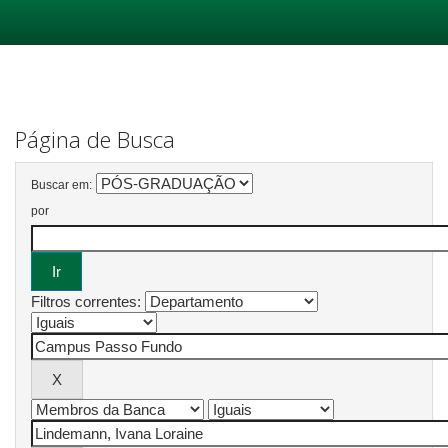
Skip
navigation
Página de Busca
Buscar em:
por
Filtros correntes: