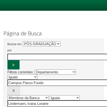
Skip
navigation
Página de Busca
Buscar em:
por
Filtros correntes: