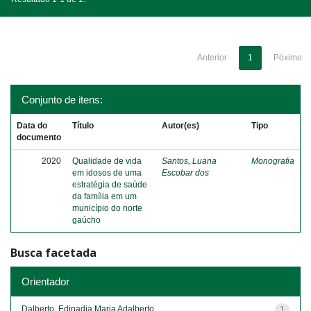
Anterior
1
Póximo
Conjunto de itens:
Data do
Título
Autor(es)
Tipo
documento
2020
Qualidade de vida
Santos, Luana
Monografia
em idosos de uma
Escobar dos
estratégia de saúde
da família em um
município do norte
gaúcho
Busca facetada
Orientador
Dalberto, Edinadia Maria Adalberto
1