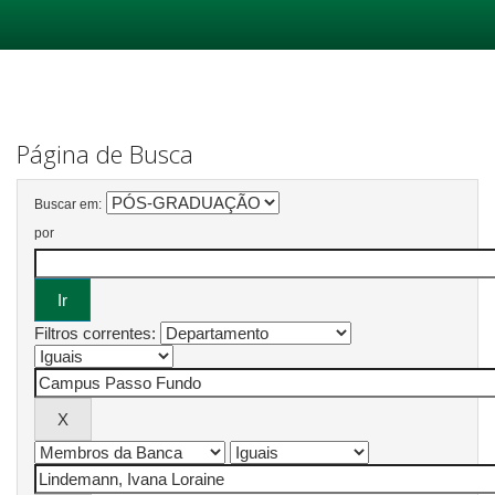
Skip
navigation
Página de Busca
Buscar em:
por
Filtros correntes: