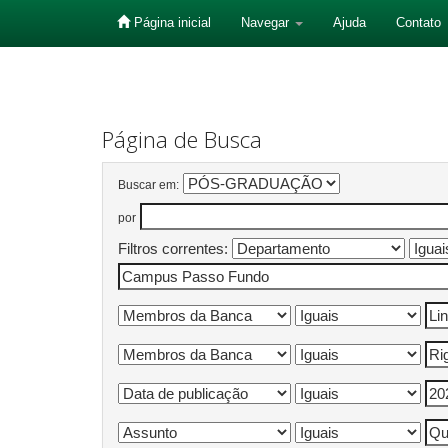
Página inicial
Navegar
Ajuda
Contato
Skip
navigation
Página de Busca
Buscar em:
por
Filtros correntes: