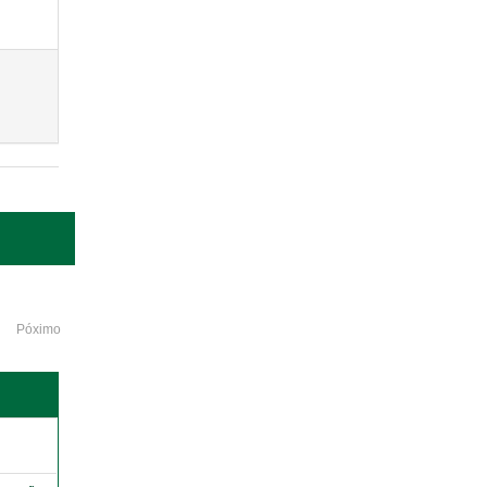
Póximo
o