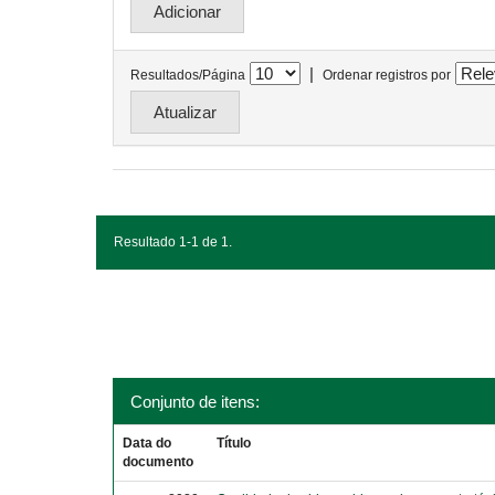
|
Resultados/Página
Ordenar registros por
Resultado 1-1 de 1.
Conjunto de itens:
Data do
Título
documento