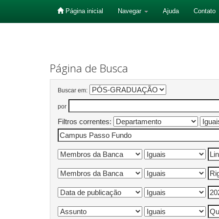
Página inicial
Navegar
Ajuda
Contato
Skip
navigation
Página de Busca
Buscar em:
por
Filtros correntes: