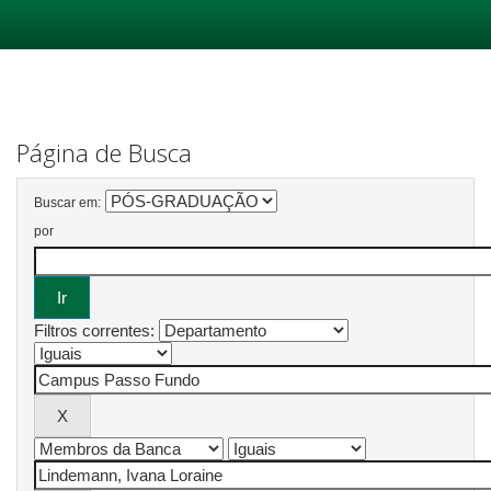
Skip
navigation
Página de Busca
Buscar em:
por
Filtros correntes: