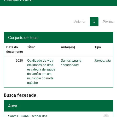
Anterior
1
Póximo
Conjunto de itens:
Data do
Título
Autor(es)
Tipo
documento
2020
Qualidade de vida
Santos, Luana
Monografia
em idosos de uma
Escobar dos
estratégia de saúde
da família em um
município do norte
gaúcho
Busca facetada
Autor
Santos, Luana Escobar dos
1