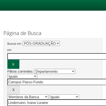
Skip
navigation
Página de Busca
Buscar em:
por
Filtros correntes: