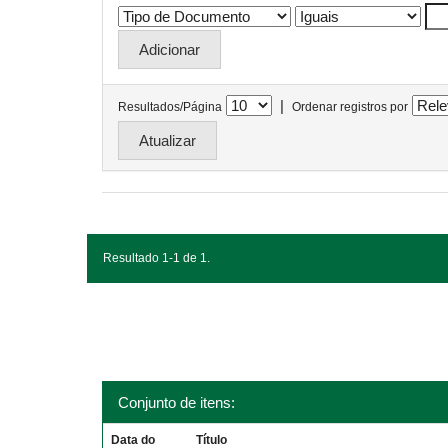
|
Resultados/Página
Ordenar registros por
Resultado 1-1 de 1.
Conjunto de itens:
Data do
Título