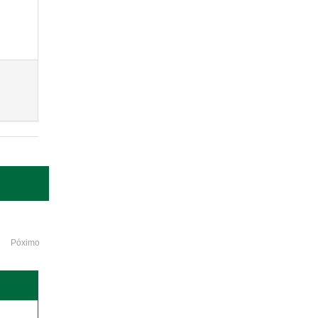
Póximo
o