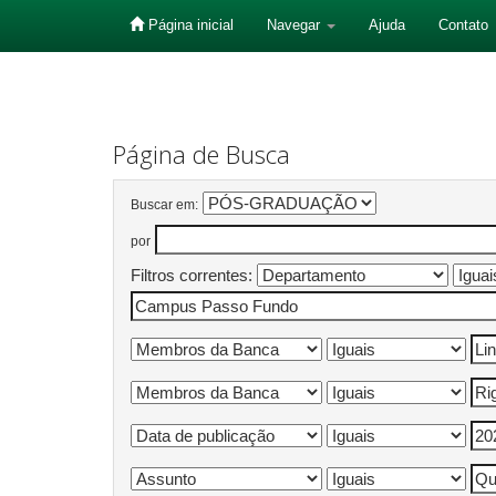
Página inicial
Navegar
Ajuda
Contato
Skip
navigation
Página de Busca
Buscar em:
por
Filtros correntes: