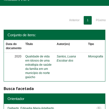
Anterior
1
Póximo
Conjunto de itens:
Data do
Título
Autor(es)
Tipo
documento
2020
Qualidade de vida
Santos, Luana
Monografia
em idosos de uma
Escobar dos
estratégia de saúde
da família em um
município do norte
gaúcho
Busca facetada
Orientador
Dalberto, Edinadia Maria Adalberto
1