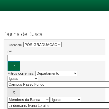
Skip
navigation
Página de Busca
Buscar em:
por
Filtros correntes: