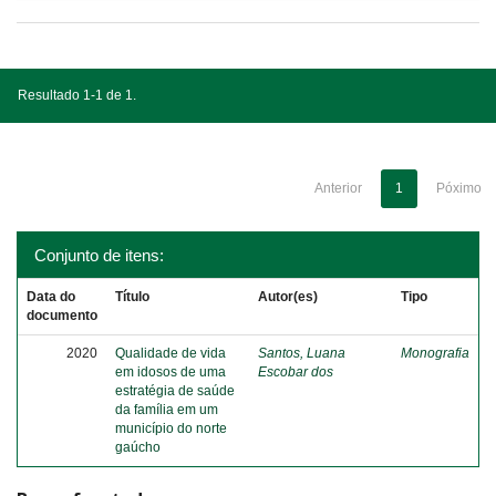
Resultado 1-1 de 1.
Anterior
1
Póximo
Conjunto de itens:
Data do
Título
Autor(es)
Tipo
documento
2020
Qualidade de vida
Santos, Luana
Monografia
em idosos de uma
Escobar dos
estratégia de saúde
da família em um
município do norte
gaúcho