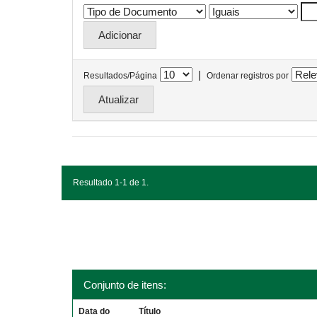
|
Resultados/Página
Ordenar registros por
Resultado 1-1 de 1.
Conjunto de itens:
Data do
Título