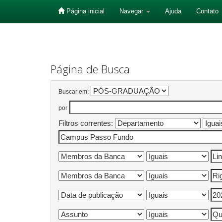
Página inicial
Navegar
Ajuda
Contato
Skip
navigation
Página de Busca
Buscar em:
por
Filtros correntes: