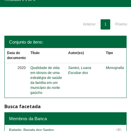
Anterior
1
Póximo
Conjunto de itens:
Data do
Título
Autor(es)
Tipo
documento
2020
Qualidade de vida
Santos, Luana
Monografia
em idosos de uma
Escobar dos
estratégia de saúde
da família em um
município do norte
gaúcho
Busca facetada
Membros da Banca
Rabello, Renata dos Santos
1