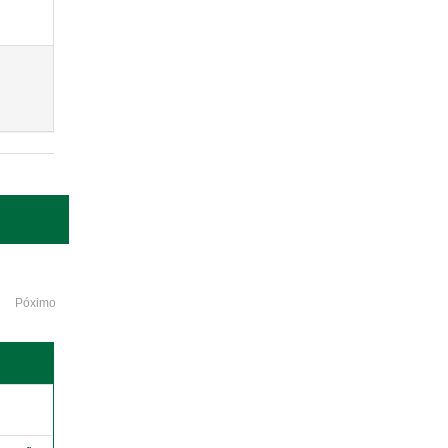
Póximo
o