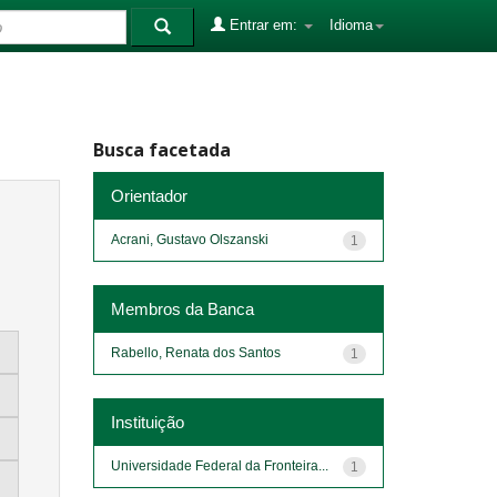
Entrar em:
Idioma
Busca facetada
Orientador
Acrani, Gustavo Olszanski
1
Membros da Banca
Rabello, Renata dos Santos
1
Instituição
Universidade Federal da Fronteira...
1