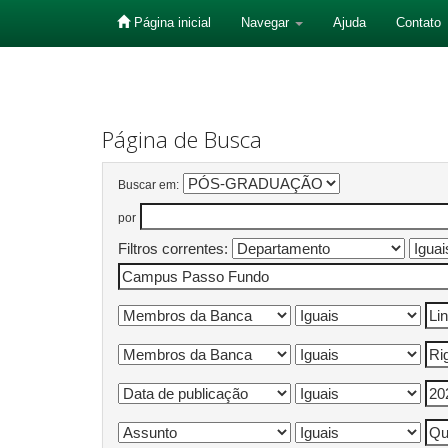
Página inicial
Navegar
Ajuda
Contato
Skip
navigation
Página de Busca
Buscar em:
por
Filtros correntes: