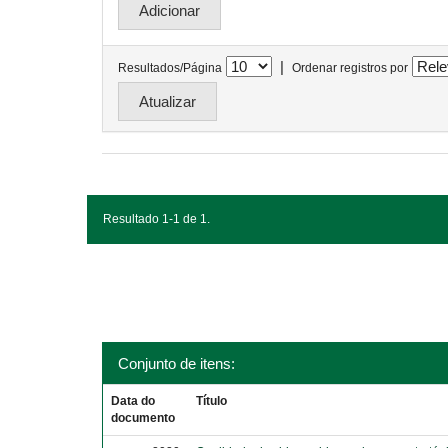
|
Resultados/Página
Ordenar registros por
Resultado 1-1 de 1.
Conjunto de itens:
Data do
Título
documento