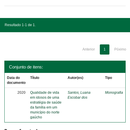
Resultado 1-1 de 1.
Anterior
1
Póximo
Conjunto de itens:
Data do
Título
Autor(es)
Tipo
documento
2020
Qualidade de vida
Santos, Luana
Monografia
em idosos de uma
Escobar dos
estratégia de saúde
da família em um
município do norte
gaúcho