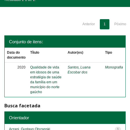
Anterior
1
Póximo
Conjunto de itens:
Data do
Título
Autor(es)
Tipo
documento
2020
Qualidade de vida
Santos, Luana
Monografia
em idosos de uma
Escobar dos
estratégia de saúde
da família em um
município do norte
gaúcho
Busca facetada
Orientador
Acrani, Gustavo Olszanski
1