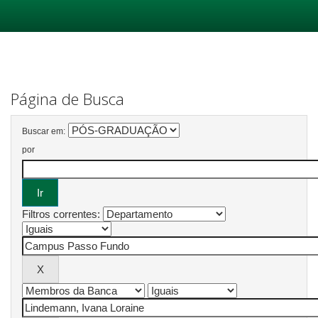
Skip
navigation
Página de Busca
Buscar em:
por
Filtros correntes: