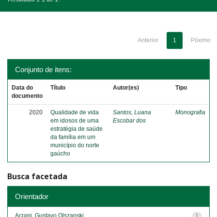
Anterior
1
Póximo
Conjunto de itens:
Data do
Título
Autor(es)
Tipo
documento
2020
Qualidade de vida
Santos, Luana
Monografia
em idosos de uma
Escobar dos
estratégia de saúde
da família em um
município do norte
gaúcho
Busca facetada
Orientador
Acrani, Gustavo Olszanski
1