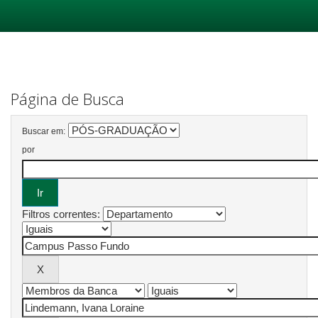
Skip
navigation
Página de Busca
Buscar em:
por
Filtros correntes: