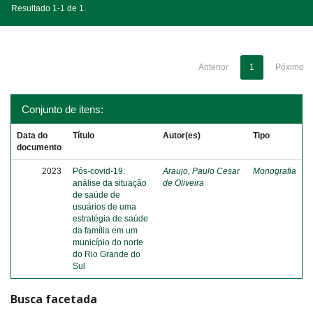
Resultado 1-1 de 1.
Anterior
1
Póximo
Conjunto de itens:
Data do
Título
Autor(es)
Tipo
documento
2023
Pós-covid-19:
Araujo, Paulo Cesar
Monografia
análise da situação
de Oliveira
de saúde de
usuários de uma
estratégia de saúde
da família em um
município do norte
do Rio Grande do
Sul
Busca facetada