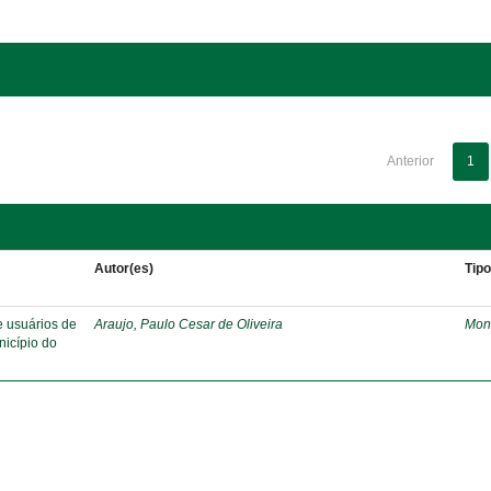
Anterior
1
Autor(es)
Tip
e usuários de
Araujo, Paulo Cesar de Oliveira
Mon
nicípio do