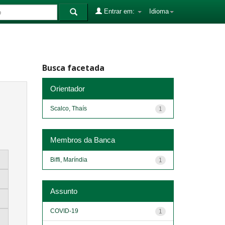
Entrar em:
Idioma
Busca facetada
Orientador
Scalco, Thaís
1
Membros da Banca
Biffi, Maríndia
1
Assunto
COVID-19
1