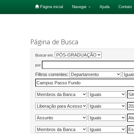
Página inicial
Navegar
Ajuda
Contato
Skip
navigation
Página de Busca
Buscar em:
por
Filtros correntes: