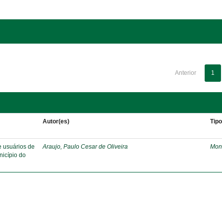
Anterior
1
Autor(es)
Tip
e usuários de
Araujo, Paulo Cesar de Oliveira
Mon
nicípio do