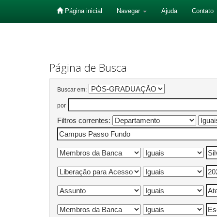
Página inicial
Navegar
Ajuda
Contato
Skip
navigation
Página de Busca
Buscar em:
por
Filtros correntes: