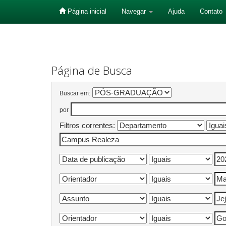
Página inicial
Navegar
Ajuda
Contato
Skip
navigation
Página de Busca
Buscar em:
por
Filtros correntes: