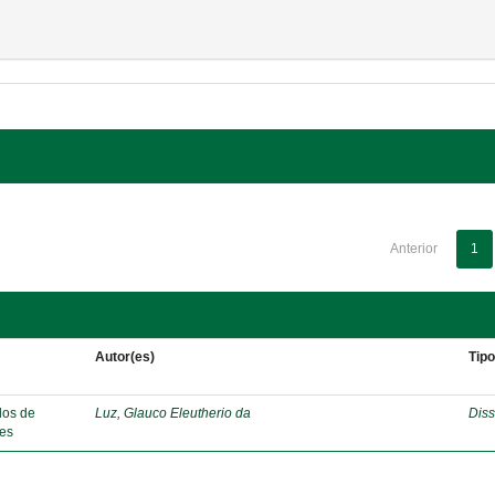
Anterior
1
Autor(es)
Tip
dos de
Luz, Glauco Eleutherio da
Diss
ães