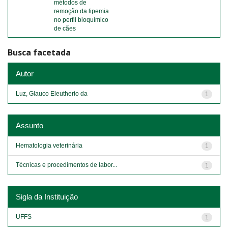
métodos de
remoção da lipemia
no perfil bioquímico
de cães
Busca facetada
Autor
Luz, Glauco Eleutherio da
1
Assunto
Hematologia veterinária
1
Técnicas e procedimentos de labor...
1
Sigla da Instituição
UFFS
1