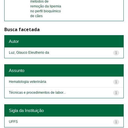
métodos de
remoção da lipemia
no perfil bioquímico
de cães
Busca facetada
Autor
Luz, Glauco Eleutherio da
1
Assunto
Hematologia veterinária
1
Técnicas e procedimentos de labor...
1
Sigla da Instituição
UFFS
1