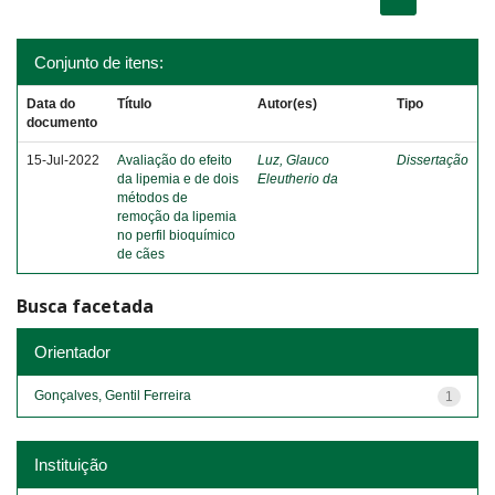
Conjunto de itens:
Data do
Título
Autor(es)
Tipo
documento
15-Jul-2022
Avaliação do efeito
Luz, Glauco
Dissertação
da lipemia e de dois
Eleutherio da
métodos de
remoção da lipemia
no perfil bioquímico
de cães
Busca facetada
Orientador
Gonçalves, Gentil Ferreira
1
Instituição