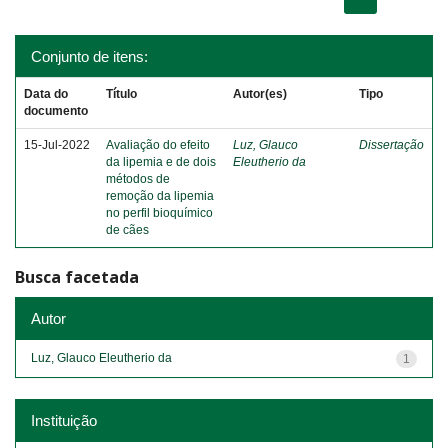
Conjunto de itens:
Data do
Título
Autor(es)
Tipo
documento
15-Jul-2022
Avaliação do efeito
Luz, Glauco
Dissertação
da lipemia e de dois
Eleutherio da
métodos de
remoção da lipemia
no perfil bioquímico
de cães
Busca facetada
Autor
Luz, Glauco Eleutherio da
1
Instituição