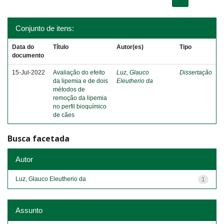
Conjunto de itens:
Data do
Título
Autor(es)
Tipo
documento
15-Jul-2022
Avaliação do efeito
Luz, Glauco
Dissertação
da lipemia e de dois
Eleutherio da
métodos de
remoção da lipemia
no perfil bioquímico
de cães
Busca facetada
Autor
Luz, Glauco Eleutherio da
1
Assunto