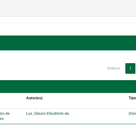
Anterior
1
Autor(es)
Tip
dos de
Luz, Glauco Eleutherio da
Diss
ães