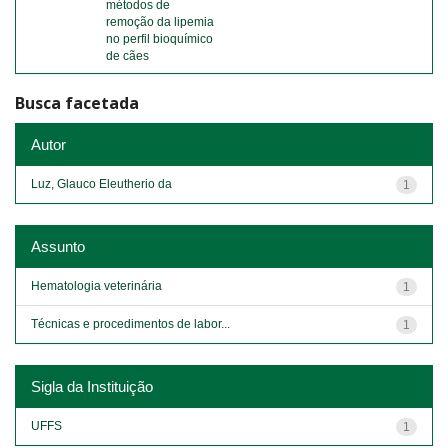
métodos de
remoção da lipemia
no perfil bioquímico
de cães
Busca facetada
Autor
Luz, Glauco Eleutherio da
1
Assunto
Hematologia veterinária
1
Técnicas e procedimentos de labor...
1
Sigla da Instituição
UFFS
1