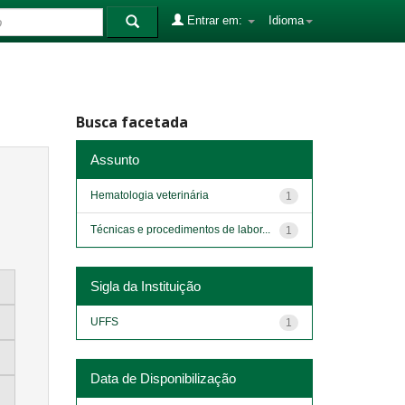
Entrar em:
Idioma
Busca facetada
Assunto
Hematologia veterinária
1
Técnicas e procedimentos de labor...
1
Sigla da Instituição
UFFS
1
Data de Disponibilização