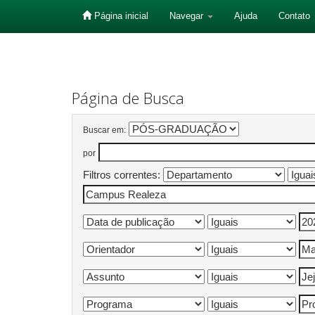
Página inicial
Navegar
Ajuda
Contato
Skip
navigation
Página de Busca
Buscar em:
por
Filtros correntes: