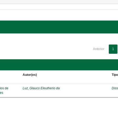
Anterior
1
Autor(es)
Tip
dos de
Luz, Glauco Eleutherio da
Diss
ães