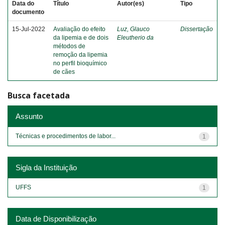
Data do
Título
Autor(es)
Tipo
documento
15-Jul-2022
Avaliação do efeito
Luz, Glauco
Dissertação
da lipemia e de dois
Eleutherio da
métodos de
remoção da lipemia
no perfil bioquímico
de cães
Busca facetada
Assunto
Técnicas e procedimentos de labor...
1
Sigla da Instituição
UFFS
1
Data de Disponibilização