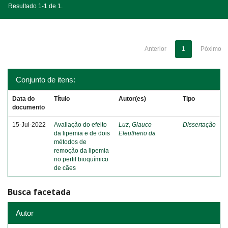
Resultado 1-1 de 1.
Anterior
1
Póximo
Conjunto de itens:
Data do
Título
Autor(es)
Tipo
documento
15-Jul-2022
Avaliação do efeito
Luz, Glauco
Dissertação
da lipemia e de dois
Eleutherio da
métodos de
remoção da lipemia
no perfil bioquímico
de cães
Busca facetada
Autor