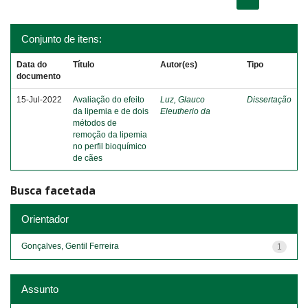
Conjunto de itens:
Data do
Título
Autor(es)
Tipo
documento
15-Jul-2022
Avaliação do efeito
Luz, Glauco
Dissertação
da lipemia e de dois
Eleutherio da
métodos de
remoção da lipemia
no perfil bioquímico
de cães
Busca facetada
Orientador
Gonçalves, Gentil Ferreira
1
Assunto