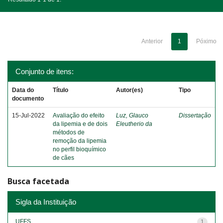
Anterior
1
Póximo
Conjunto de itens:
Data do
Título
Autor(es)
Tipo
documento
15-Jul-2022
Avaliação do efeito
Luz, Glauco
Dissertação
da lipemia e de dois
Eleutherio da
métodos de
remoção da lipemia
no perfil bioquímico
de cães
Busca facetada
Sigla da Instituição
UFFS
1