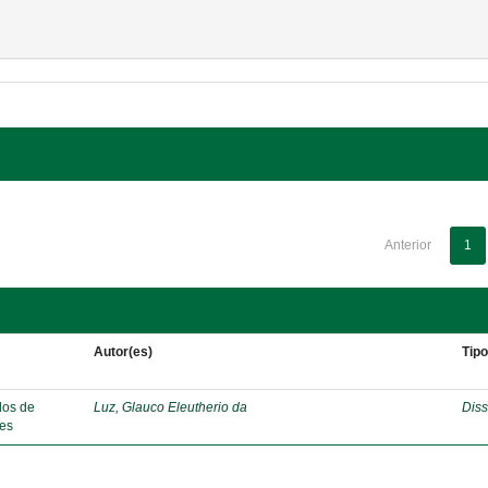
Anterior
1
Autor(es)
Tip
dos de
Luz, Glauco Eleutherio da
Diss
ães