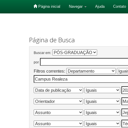
Página inicial
Navegar
Ajuda
Contato
Skip
navigation
Página de Busca
Buscar em:
por
Filtros correntes: