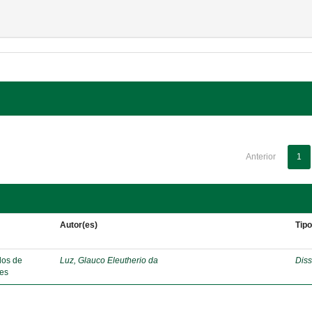
Anterior
1
Autor(es)
Tip
dos de
Luz, Glauco Eleutherio da
Diss
ães