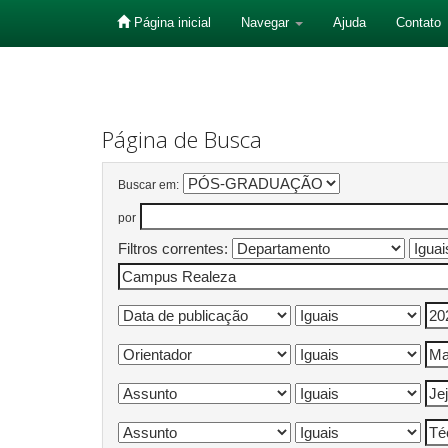
Página inicial
Navegar
Ajuda
Contato
Skip
navigation
Página de Busca
Buscar em:
por
Filtros correntes: