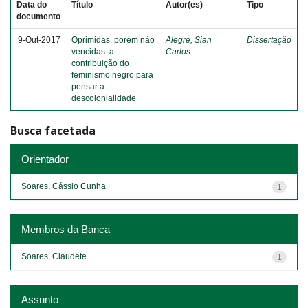
Data do
Título
Autor(es)
Tipo
documento
9-Out-2017
Oprimidas, porém não
Alegre, Sian
Dissertação
vencidas: a
Carlos
contribuição do
feminismo negro para
pensar a
descolonialidade
Busca facetada
Orientador
Soares, Cássio Cunha
1
Membros da Banca
Soares, Claudete
1
Assunto