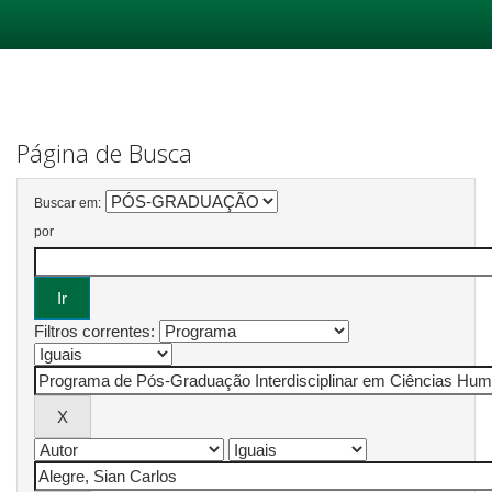
Skip
navigation
Página de Busca
Buscar em:
por
Filtros correntes: