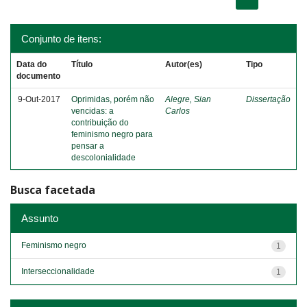
Conjunto de itens:
Data do
Título
Autor(es)
Tipo
documento
9-Out-2017
Oprimidas, porém não
Alegre, Sian
Dissertação
vencidas: a
Carlos
contribuição do
feminismo negro para
pensar a
descolonialidade
Busca facetada
Assunto
Feminismo negro
1
Interseccionalidade
1