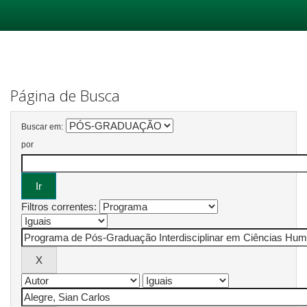
Skip
navigation
Página de Busca
Buscar em:
por
Filtros correntes: