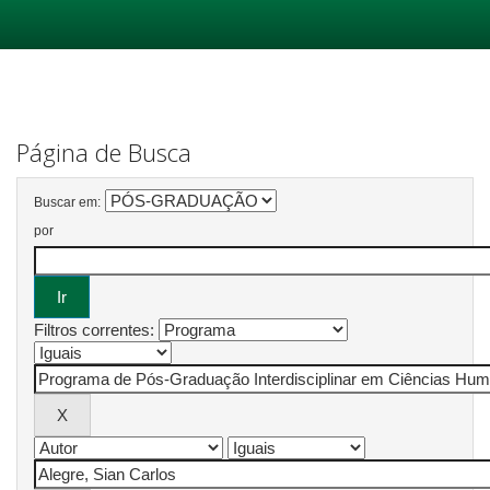
Skip
navigation
Página de Busca
Buscar em:
por
Filtros correntes: