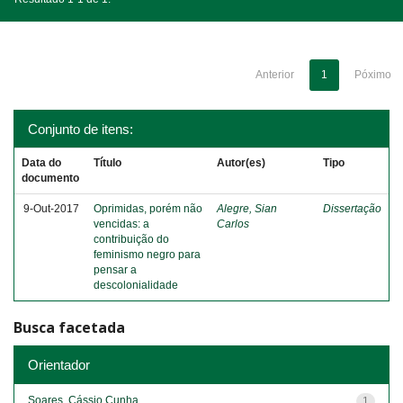
Anterior
1
Póximo
Conjunto de itens:
Data do
Título
Autor(es)
Tipo
documento
9-Out-2017
Oprimidas, porém não
Alegre, Sian
Dissertação
vencidas: a
Carlos
contribuição do
feminismo negro para
pensar a
descolonialidade
Busca facetada
Orientador
Soares, Cássio Cunha
1