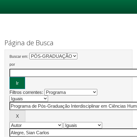
Skip
navigation
Página de Busca
Buscar em:
por
Filtros correntes: