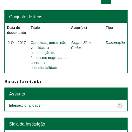
Conjunto de itens:
Data do
Título
Autor(es)
Tipo
documento
9-Out-2017
Oprimidas, porém não
Alegre, Sian
Dissertação
vencidas: a
Carlos
contribuição do
feminismo negro para
pensar a
descolonialidade
Busca facetada
Assunto
Interseccionalidade
1
Sigla da Instituição