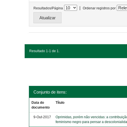
|
Resultados/Página
Ordenar registros por
Resultado 1-1 de 1.
Conjunto de itens:
Data do
Título
documento
9-Out-2017
Oprimidas, porém não vencidas: a contribuiçã
feminismo negro para pensar a descolonialid