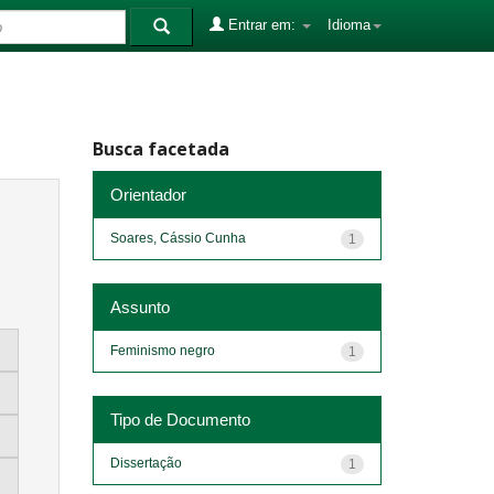
Entrar em:
Idioma
Busca facetada
Orientador
Soares, Cássio Cunha
1
Assunto
Feminismo negro
1
Tipo de Documento
Dissertação
1