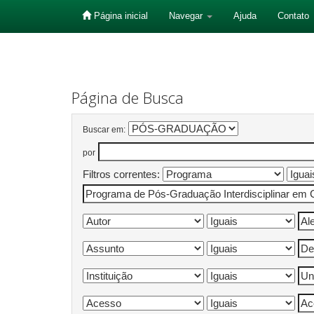
Página inicial
Navegar
Ajuda
Contato
Skip
navigation
Página de Busca
Buscar em:
por
Filtros correntes: