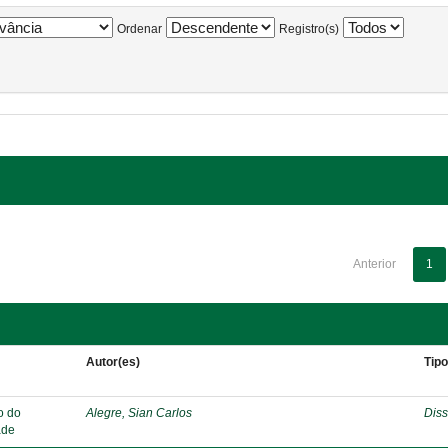
Ordenar
Registro(s)
Anterior
1
Autor(es)
Tip
o do
Alegre, Sian Carlos
Diss
ade