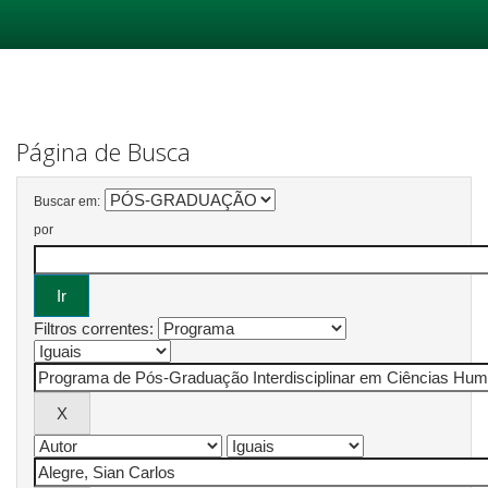
Skip
navigation
Página de Busca
Buscar em:
por
Filtros correntes: