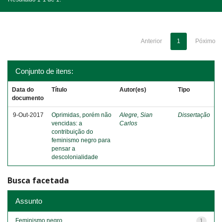
Anterior
1
Póximo
Conjunto de itens:
Data do
Título
Autor(es)
Tipo
documento
9-Out-2017
Oprimidas, porém não
Alegre, Sian
Dissertação
vencidas: a
Carlos
contribuição do
feminismo negro para
pensar a
descolonialidade
Busca facetada
Assunto
Feminismo negro
1