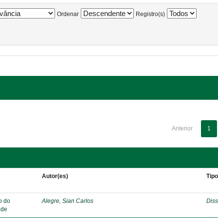
Ordenar
Registro(s)
Anterior
1
Autor(es)
Tip
o do
Alegre, Sian Carlos
Diss
ade