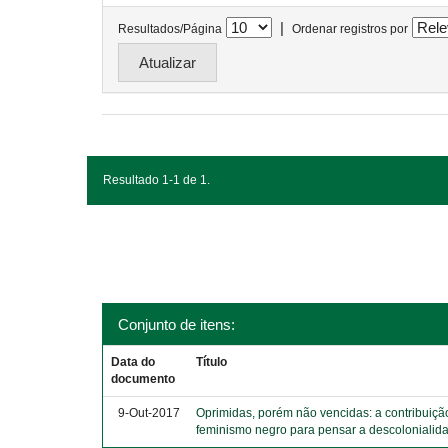
|
Resultados/Página
Ordenar registros por
Resultado 1-1 de 1.
Conjunto de itens:
Data do
Título
documento
9-Out-2017
Oprimidas, porém não vencidas: a contribuiçã
feminismo negro para pensar a descolonialid