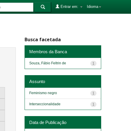
Entrar em:
Idioma
Busca facetada
Membros da Banca
Souza, Fábio Feltrin de
1
Assunto
Feminismo negro
1
Interseccionalidade
1
Data de Publicação