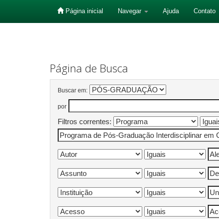
Página inicial
Navegar
Ajuda
Contato
Skip
navigation
Página de Busca
Buscar em:
por
Filtros correntes: