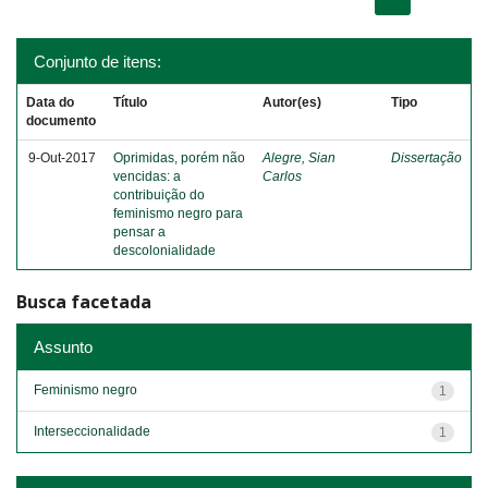
Conjunto de itens:
Data do
Título
Autor(es)
Tipo
documento
9-Out-2017
Oprimidas, porém não
Alegre, Sian
Dissertação
vencidas: a
Carlos
contribuição do
feminismo negro para
pensar a
descolonialidade
Busca facetada
Assunto
Feminismo negro
1
Interseccionalidade
1