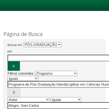
Skip
navigation
Página de Busca
Buscar em:
por
Filtros correntes: