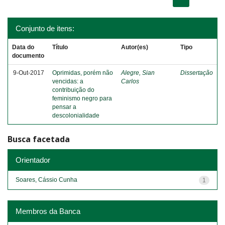
Conjunto de itens:
Data do
Título
Autor(es)
Tipo
documento
9-Out-2017
Oprimidas, porém não
Alegre, Sian
Dissertação
vencidas: a
Carlos
contribuição do
feminismo negro para
pensar a
descolonialidade
Busca facetada
Orientador
Soares, Cássio Cunha
1
Membros da Banca