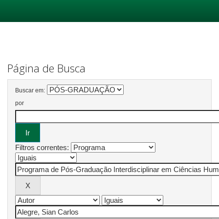
Skip
navigation
Página de Busca
Buscar em:
por
Filtros correntes: