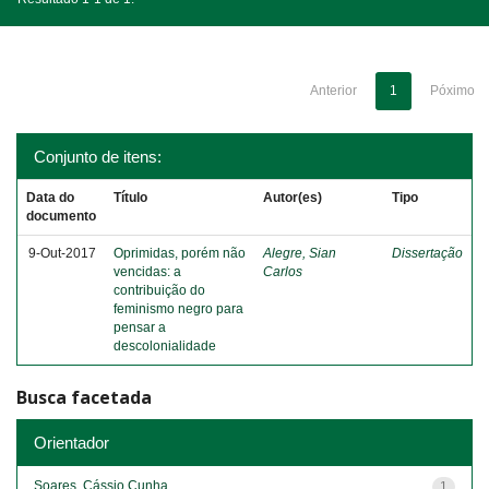
Anterior
1
Póximo
Conjunto de itens:
Data do
Título
Autor(es)
Tipo
documento
9-Out-2017
Oprimidas, porém não
Alegre, Sian
Dissertação
vencidas: a
Carlos
contribuição do
feminismo negro para
pensar a
descolonialidade
Busca facetada
Orientador
Soares, Cássio Cunha
1