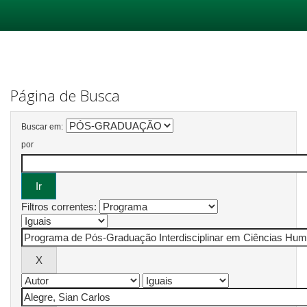
Skip
navigation
Página de Busca
Buscar em:
por
Filtros correntes: