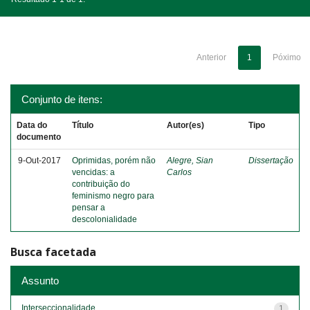
Anterior
1
Póximo
Conjunto de itens:
Data do
Título
Autor(es)
Tipo
documento
9-Out-2017
Oprimidas, porém não
Alegre, Sian
Dissertação
vencidas: a
Carlos
contribuição do
feminismo negro para
pensar a
descolonialidade
Busca facetada
Assunto
Interseccionalidade
1