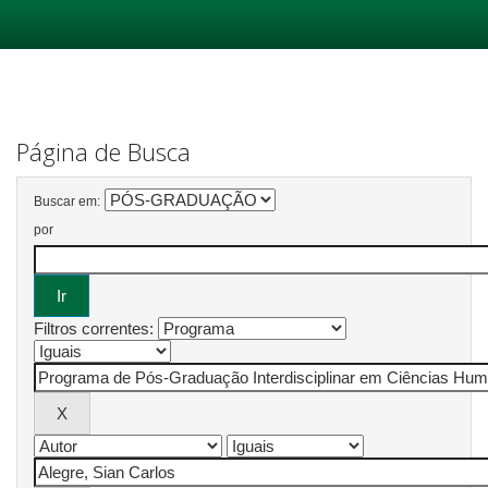
Skip
navigation
Página de Busca
Buscar em:
por
Filtros correntes: