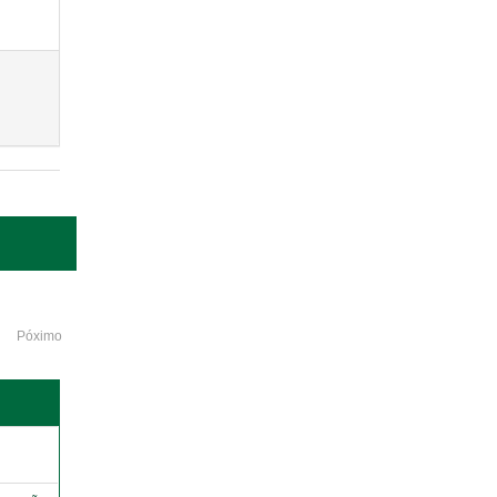
Póximo
o