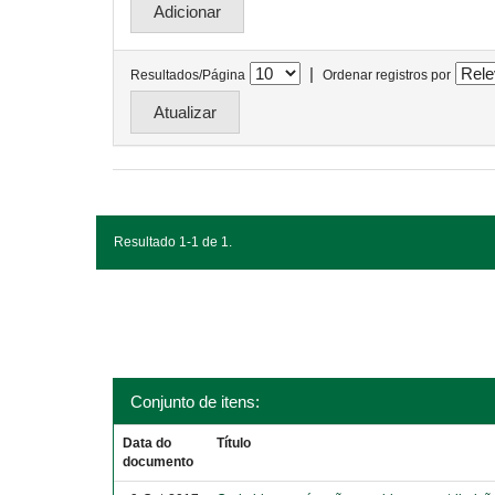
|
Resultados/Página
Ordenar registros por
Resultado 1-1 de 1.
Conjunto de itens:
Data do
Título
documento