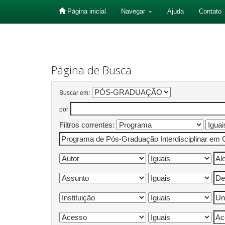
Página inicial
Navegar
Ajuda
Contato
Skip
navigation
Página de Busca
Buscar em:
por
Filtros correntes: