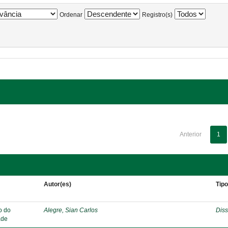
Ordenar
Registro(s)
Anterior
1
Autor(es)
Tip
o do
Alegre, Sian Carlos
Diss
ade