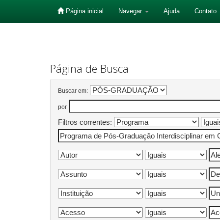
Página inicial
Navegar
Ajuda
Contato
Skip
navigation
Página de Busca
Buscar em:
por
Filtros correntes: