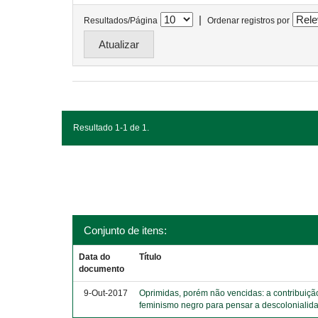
|
Resultados/Página
Ordenar registros por
Resultado 1-1 de 1.
Conjunto de itens:
Data do
Título
documento
9-Out-2017
Oprimidas, porém não vencidas: a contribuiçã
feminismo negro para pensar a descolonialid