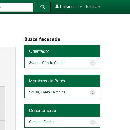
Entrar em:
Idioma
Busca facetada
Orientador
Soares, Cássio Cunha
1
Membros da Banca
Souza, Fábio Feltrin de
1
Departamento
Campus Erechim
1