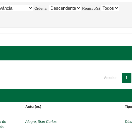
Ordenar
Registro(s)
Anterior
1
Autor(es)
Tip
o do
Alegre, Sian Carlos
Diss
ade