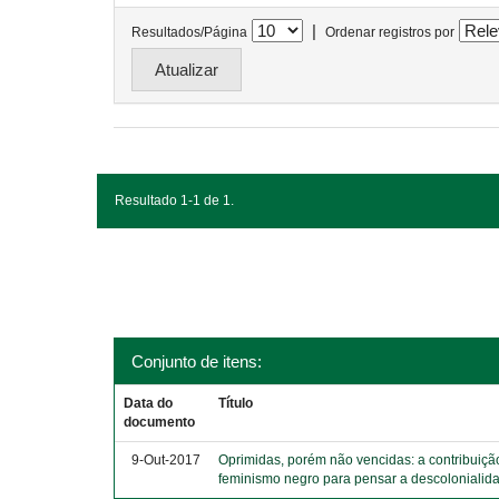
|
Resultados/Página
Ordenar registros por
Resultado 1-1 de 1.
Conjunto de itens:
Data do
Título
documento
9-Out-2017
Oprimidas, porém não vencidas: a contribuiçã
feminismo negro para pensar a descolonialid