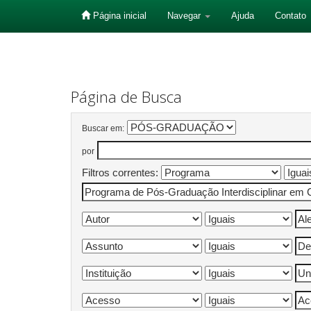
Página inicial
Navegar
Ajuda
Contato
Skip
navigation
Página de Busca
Buscar em:
por
Filtros correntes: