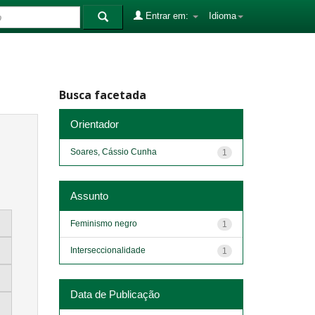
Entrar em:
Idioma
Busca facetada
Orientador
Soares, Cássio Cunha
1
Assunto
Feminismo negro
1
Interseccionalidade
1
Data de Publicação